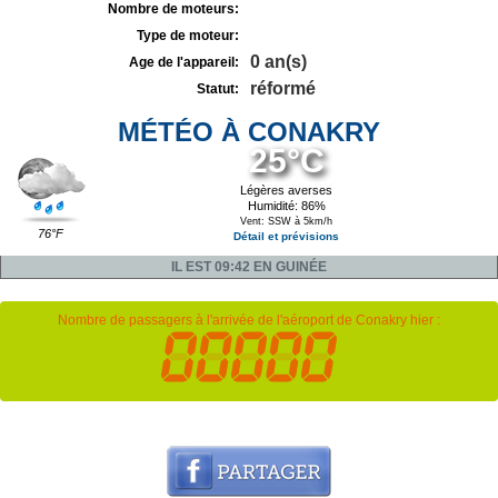
Nombre de moteurs:
Type de moteur:
0 an(s)
Age de l'appareil:
réformé
Statut:
MÉTÉO À CONAKRY
25°C
Légères averses
Humidité: 86%
Vent: SSW à 5km/h
76°F
Détail et prévisions
IL EST 09:42 EN GUINÉE
Nombre de passagers à l'arrivée de l'aéroport de Conakry hier :