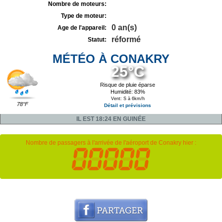
Nombre de moteurs:
Type de moteur:
0 an(s)
Age de l'appareil:
réformé
Statut:
MÉTÉO À CONAKRY
25°C
Risque de pluie éparse
Humidité: 83%
Vent: S à 6km/h
78°F
Détail et prévisions
IL EST 18:24 EN GUINÉE
Nombre de passagers à l'arrivée de l'aéroport de Conakry hier :