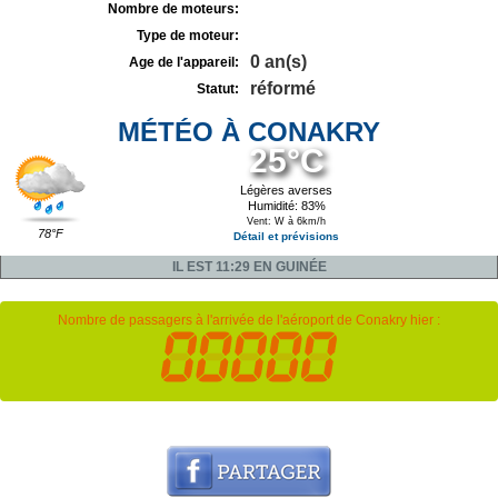
Nombre de moteurs:
Type de moteur:
0 an(s)
Age de l'appareil:
réformé
Statut:
MÉTÉO À CONAKRY
25°C
Légères averses
Humidité: 83%
Vent: W à 6km/h
78°F
Détail et prévisions
IL EST 11:29 EN GUINÉE
Nombre de passagers à l'arrivée de l'aéroport de Conakry hier :