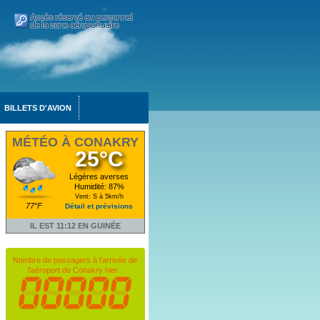
BILLETS D'AVION
MÉTÉO À CONAKRY
25°C
Légères averses
Humidité: 87%
Vent: S à 5km/h
77°F
Détail et prévisions
IL EST 11:12 EN GUINÉE
Nombre de passagers à l'arrivée de
l'aéroport de Conakry hier :