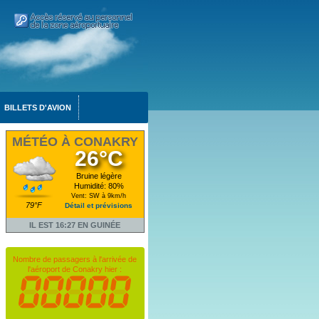
BILLETS D'AVION
MÉTÉO À CONAKRY
26°C
Bruine légère
Humidité: 80%
Vent: SW à 9km/h
79°F
Détail et prévisions
IL EST 16:27 EN GUINÉE
Nombre de passagers à l'arrivée de
l'aéroport de Conakry hier :