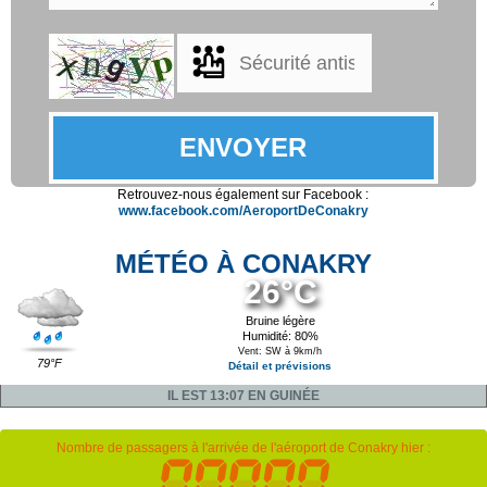
Retrouvez-nous également sur Facebook :
www.facebook.com/AeroportDeConakry
MÉTÉO À CONAKRY
26°C
Bruine légère
Humidité: 80%
Vent: SW à 9km/h
79°F
Détail et prévisions
IL EST 13:07 EN GUINÉE
Nombre de passagers à l'arrivée de l'aéroport de Conakry hier :