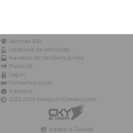
Services VIP
Locations de véhicules
Navettes et transferts privés
Publicité
Log in
Contactez-nous
A propos
2013-2019 Aeroport-Conakry.com.
Visitez la Guinée