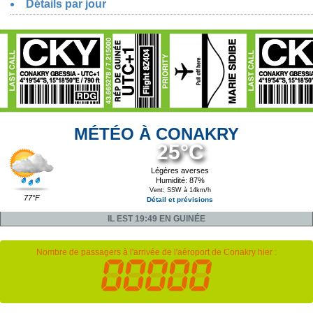
Détails par jour
MÉTÉO À CONAKRY
25°C
Légères averses
Humidité: 87%
Vent: SSW à 14km/h
77°F
Détail et prévisions
IL EST 19:49 EN GUINÉE
Nombre de passagers à l'arrivée de l'aéroport de Conakry hier :