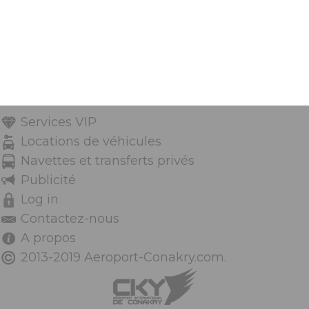
Services VIP
Locations de véhicules
Navettes et transferts privés
Publicité
Log in
Contactez-nous
A propos
2013-2019 Aeroport-Conakry.com.