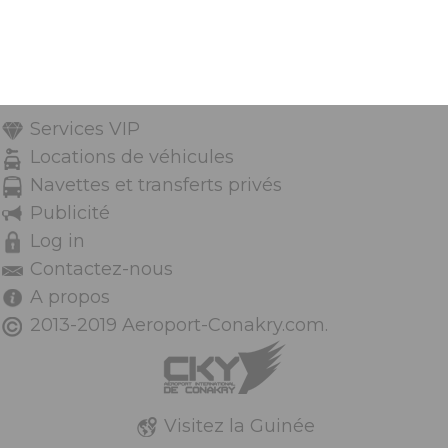
Services VIP
Locations de véhicules
Navettes et transferts privés
Publicité
Log in
Contactez-nous
A propos
2013-2019 Aeroport-Conakry.com.
Visitez la Guinée