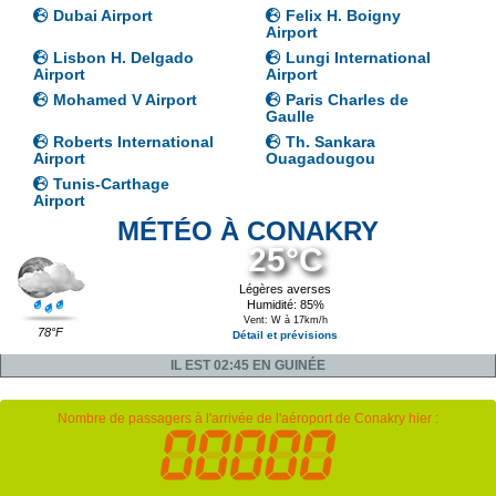
Dubai Airport
Felix H. Boigny
Airport
Lisbon H. Delgado
Lungi International
Airport
Airport
Mohamed V Airport
Paris Charles de
Gaulle
Roberts International
Th. Sankara
Airport
Ouagadougou
Tunis-Carthage
Airport
MÉTÉO À CONAKRY
25°C
Légères averses
Humidité: 85%
Vent: W à 17km/h
78°F
Détail et prévisions
IL EST 02:45 EN GUINÉE
Nombre de passagers à l'arrivée de l'aéroport de Conakry hier :