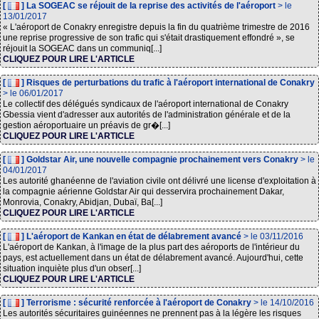
[
] La SOGEAC se réjouit de la reprise des activités de l'aéroport
> le
13/01/2017
« L'aéroport de Conakry enregistre depuis la fin du quatrième trimestre de 2016
une reprise progressive de son trafic qui s'était drastiquement effondré », se
réjouit la SOGEAC dans un communiq[...]
CLIQUEZ POUR LIRE L'ARTICLE
[
] Risques de perturbations du trafic à l'aéroport international de Conakry
> le 06/01/2017
Le collectif des délégués syndicaux de l'aéroport international de Conakry
Gbessia vient d'adresser aux autorités de l'administration générale et de la
gestion aéroportuaire un préavis de gr�[...]
CLIQUEZ POUR LIRE L'ARTICLE
[
] Goldstar Air, une nouvelle compagnie prochainement vers Conakry
> le
04/01/2017
Les autorité ghanéenne de l'aviation civile ont délivré une license d'exploitation à
la compagnie aérienne Goldstar Air qui desservira prochainement Dakar,
Monrovia, Conakry, Abidjan, Dubaï, Ba[...]
CLIQUEZ POUR LIRE L'ARTICLE
[
] L'aéroport de Kankan en état de délabrement avancé
> le 03/11/2016
L'aéroport de Kankan, à l'image de la plus part des aéroports de l'intérieur du
pays, est actuellement dans un état de délabrement avancé. Aujourd'hui, cette
situation inquiète plus d'un obser[...]
CLIQUEZ POUR LIRE L'ARTICLE
[
] Terrorisme : sécurité renforcée à l'aéroport de Conakry
> le 14/10/2016
Les autorités sécuritaires guinéennes ne prennent pas à la légère les risques