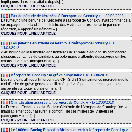
impliquées dans cette affaire depuis[...]
CLIQUEZ POUR LIRE L'ARTICLE
[
] Pas de pénurie de kérozène à l'aéroport de Conakry
> le 30/08/2018
La rumeur d'une pénurie de Kérosène à l'aéroport de Conakry avait commencé à
se propager dans la cité. Le ministre des Hydrocarbures, contacté par notre
rédaction, a apporté un démenti.« [...]
CLIQUEZ POUR LIRE L'ARTICLE
[
] Les pèlerins en attente de leur vol à l'aéroport de Conakry
> le
14/08/2018
A 48 heures de la fermeture des frontières de l'Arabie Saoudite, ils sont encore
plusieurs centaines de candidats au pèlerinage à attendre désespérément les
avions devant les transporter aux[...]
CLIQUEZ POUR LIRE L'ARTICLE
[
] Aéroport de Conakry : la grève suspendue
> le 01/08/2018
Les syndicats affiliés à l'intercentrale CNTG-USTG ont annoncé mercredi que le
mot d'ordre de grève générale et illimitée prévu à partir de demain jeudi est
suspendu sur toute la plateforme a[...]
CLIQUEZ POUR LIRE L'ARTICLE
[
] Climatisation assurée à l'aéroport de Conakry
> le 12/06/2018
La Direction Générale de la Société Générale de l'Aéroport de Conakry s'active
inlassablement pour assurer le confort de ses milliers de visiteurs et
passagers.A cet ef[...]
CLIQUEZ POUR LIRE L'ARTICLE
[
] Le 100ème Boeing Ethiopian Airlines atterrit à l'aéroport de Conakry
>