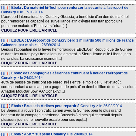
[
] Ebola : Du matériel hi-Tech pour renforcer la sécurité à l'aéroport de
Conakry
> le 17/10/2014
L'aéroport International de Conakry Gbessia, a bénéficié d'un don de matériel
pour renforcer sa capacité de surveillance afin d'éviter tout transport d'une
personne malade d'Ebola vers l'étran[...]
CLIQUEZ POUR LIRE L'ARTICLE
[
] EBOLA : L'Aéroport de Conakry perd 3 milliards 500 millions de Francs
Guinéens par mois
> le 26/09/2014
Depuis l'apparition de la fièvre hémorragique EBOLA en République de Guinée
et dans les autres pays frontaliers, notamment la Sierra-léone et le Liberia, rien
ne va plus. La croissance économ[...]
CLIQUEZ POUR LIRE L'ARTICLE
[
] Ebola: des compagnies aériennes continuent à bouder l'aéroport de
Conakry
> le 24/09/2014
40% de baisse de trafic ont été enregistrés entre le mois de juillet et août,
correspondant à un manque à gagner de près d'un demi-million de dollars, selon
Amadou Mouctar Sow. AA/ Conakry/[...]
CLIQUEZ POUR LIRE L'ARTICLE
[
] Ebola : Brussels Airlines peut repartir à Conakry
> le 26/08/2014
Le Sénégal a rouvert son trafic aérien avec la Guinée, pour le plus grand
bonheur de la compagnie aérienne Brussels Airlines qui cherchait depuis
plusieurs jours une nouvelle escale pour ses équ[...]
CLIQUEZ POUR LIRE L'ARTICLE
[
] Ebola : ASKY suspend Conakry
> le 20/08/2014