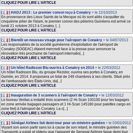
CLIQUEZ POUR LIRE L'ARTICLE
[
] HADJ 2013 : Le premier convoi reçu à Conakry
> le 22/10/2013
En provenance des Lieux Saints de la Mecque où ils sont allés s'acquitter du
cinquième pilier de l'Islam, le premier convoi des pèlerins Guinéens est arrivé ce
lundi 21 octobre 2013 à Conakry. [...]
CLIQUEZ POUR LIRE L'ARTICLE
[
] Bientôt un nouveau visage pour l'aéroport de Conakry
> le 04/07/2013
Les responsables de la société guinéenne d'exploitation de l'aéroport de
Conakry (SOGEAC) étaient mercredi face à la presse pour annoncer la
rénovation très prochaine de l'aéroport internatio[...]
CLIQUEZ POUR LIRE L'ARTICLE
[
] Un hôtel Radisson Blu ouvrira à Conakry en 2014
> le 22/03/2012
Un hôtel Radisson Blu, du groupe Rezidor, ouvrira ses portes à Conakry, en
Guinée, en 2014. Il proposera un total de 249 chambres à ses clients. Situé près
de l'ambassade des États-Unis, da[...]
CLIQUEZ POUR LIRE L'ARTICLE
[
] Inauguration de 3 scanners à l'aéroport de Conakry
> le 12/03/2012
Le bureau Veritas a installé trois scanners (2 Hi-Scan 100100 pour les bagages
en zone arrivée bagages passagers et 1 Hi-Scan 145180 pour palettes cargo en
zone fret) à l'aéroport de Conakry. La c[...]
CLIQUEZ POUR LIRE L'ARTICLE
[
] Sénégal Airlines fait demi-tour pour un ministre guinéen
> le 03/02/2012
Voyant son avion partir sans lui à cause de son retard, le ministre guinéen des
Transports a exigé et obtenu que l'appareil de Senegal Airlines fasse demi tour