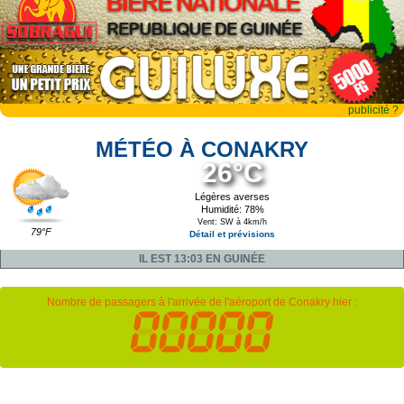
publicité ?
MÉTÉO À CONAKRY
26°C
Légères averses
Humidité: 78%
Vent: SW à 4km/h
79°F
Détail et prévisions
IL EST 13:03 EN GUINÉE
Nombre de passagers à l'arrivée de l'aéroport de Conakry hier :