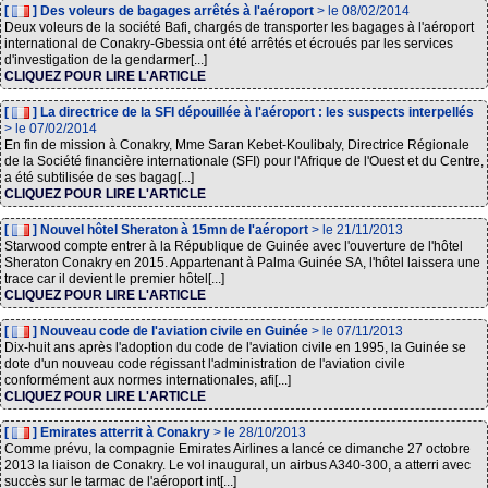
[
] Des voleurs de bagages arrêtés à l'aéroport
> le 08/02/2014
Deux voleurs de la société Bafi, chargés de transporter les bagages à l'aéroport
international de Conakry-Gbessia ont été arrêtés et écroués par les services
d'investigation de la gendarmer[...]
CLIQUEZ POUR LIRE L'ARTICLE
[
] La directrice de la SFI dépouillée à l'aéroport : les suspects interpellés
> le 07/02/2014
En fin de mission à Conakry, Mme Saran Kebet-Koulibaly, Directrice Régionale
de la Société financière internationale (SFI) pour l'Afrique de l'Ouest et du Centre,
a été subtilisée de ses bagag[...]
CLIQUEZ POUR LIRE L'ARTICLE
[
] Nouvel hôtel Sheraton à 15mn de l'aéroport
> le 21/11/2013
Starwood compte entrer à la République de Guinée avec l'ouverture de l'hôtel
Sheraton Conakry en 2015. Appartenant à Palma Guinée SA, l'hôtel laissera une
trace car il devient le premier hôtel[...]
CLIQUEZ POUR LIRE L'ARTICLE
[
] Nouveau code de l'aviation civile en Guinée
> le 07/11/2013
Dix-huit ans après l'adoption du code de l'aviation civile en 1995, la Guinée se
dote d'un nouveau code régissant l'administration de l'aviation civile
conformément aux normes internationales, afi[...]
CLIQUEZ POUR LIRE L'ARTICLE
[
] Emirates atterrit à Conakry
> le 28/10/2013
Comme prévu, la compagnie Emirates Airlines a lancé ce dimanche 27 octobre
2013 la liaison de Conakry. Le vol inaugural, un airbus A340-300, a atterri avec
succès sur le tarmac de l'aéroport int[...]