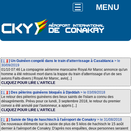
MENU
[
] Un Guinéen congelé dans le train d’atterrissage à Casablanca
> le
30/09/2019
01/10 07:46 La compagnie aérienne marocaine Royal Air Maroc annonce qu'un
homme a été retrouvé mort dans la trappe du train d'atterrissage d'un de ses
avions Faits-divers | Royal Air Maroc, avio[...]
CLIQUEZ POUR LIRE L'ARTICLE
[
] Des pèlerins guinéens bloqués à Djeddah
> le 03/09/2018
Le retour des pèlerins guinéens des lieux saints de l'islam a connu des
désagréments. Prévu pour ce lundi, 3 septembre 2018, le retour du premier
convoi a été annulé par l'avionneur, a appris [...]
CLIQUEZ POUR LIRE L'ARTICLE
[
] Saisie de 5kg de haschisch à l'aéroport de Conakry
> le 31/08/2018
De nouveaux éléments sur la saisie de plus de 5 kilos de hachisch le 15 août
dernier à l'aéroport de Conakry. D'après nos enquêtes, deux personnes seraient