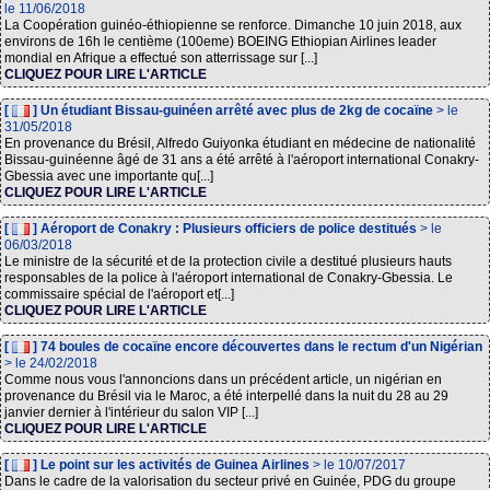
le 11/06/2018
La Coopération guinéo-éthiopienne se renforce. Dimanche 10 juin 2018, aux
environs de 16h le centième (100eme) BOEING Ethiopian Airlines leader
mondial en Afrique a effectué son atterrissage sur [...]
CLIQUEZ POUR LIRE L'ARTICLE
[
] Un étudiant Bissau-guinéen arrêté avec plus de 2kg de cocaïne
> le
31/05/2018
En provenance du Brésil, Alfredo Guiyonka étudiant en médecine de nationalité
Bissau-guinéenne âgé de 31 ans a été arrêté à l'aéroport international Conakry-
Gbessia avec une importante qu[...]
CLIQUEZ POUR LIRE L'ARTICLE
[
] Aéroport de Conakry : Plusieurs officiers de police destitués
> le
06/03/2018
Le ministre de la sécurité et de la protection civile a destitué plusieurs hauts
responsables de la police à l'aéroport international de Conakry-Gbessia. Le
commissaire spécial de l'aéroport et[...]
CLIQUEZ POUR LIRE L'ARTICLE
[
] 74 boules de cocaïne encore découvertes dans le rectum d'un Nigérian
> le 24/02/2018
Comme nous vous l'annoncions dans un précédent article, un nigérian en
provenance du Brésil via le Maroc, a été interpellé dans la nuit du 28 au 29
janvier dernier à l'intérieur du salon VIP [...]
CLIQUEZ POUR LIRE L'ARTICLE
[
] Le point sur les activités de Guinea Airlines
> le 10/07/2017
Dans le cadre de la valorisation du secteur privé en Guinée, PDG du groupe