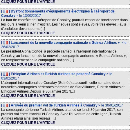
CLIQUEZ POUR LIRE L'ARTICLE
[
] Dysfonctionnements d'équipements électriques à l'aéroport de
Conakry
> le 13/03/2017
La tour de contrôle de l'aéroport de Conakry, pourrait cesser de fonctionner dans
les jours à venir si rien n'est fait. Les risques sont élevés, voire très élevés.Faute
d'onduleur devant perme[...]
CLIQUEZ POUR LIRE L'ARTICLE
[
] Lancement de la nouvelle compagnie nationale « Guinea Airlines »
> le
26/02/2017
Le président Alpha Condé, a procédé samedi à l'aéroport international de
Conakry, au lancement de la nouvelle compagnie aérienne, « Guinea Airlines »,
en remplacement de la compagnie national[...]
CLIQUEZ POUR LIRE L'ARTICLE
[
] Ethiopian Airlines et Turkish Airlines se posent à Conakry
> le
03/02/2017
L'aéroport international de Conakry (Guinée) a accueilli cette semaine deux
nouvelles compagnies aériennes membres de Star Alliance, Turkish Airlines et
Ethiopian Airlines.Depuis le 30 janvier 2017[...]
CLIQUEZ POUR LIRE L'ARTICLE
[
] Arrivée du premier vol de Turkish Airlines à Conakry
> le 30/01/2017
La compagnie aérienne Turkish Airlines a lancé ce lundi 30 janvier 2017, son
premier vol entre Istanbul et Conakry. Avec l'ouverture de cette ligne, Turkish
Airlines élargi ainsi son réseau [...]
CLIQUEZ POUR LIRE L'ARTICLE