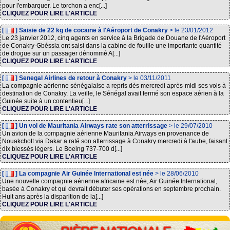
pour l'embarquer. Le torchon a enc[...]
CLIQUEZ POUR LIRE L'ARTICLE
[
] Saisie de 22 kg de cocaïne à l'Aéroport de Conakry
> le 23/01/2012
Le 23 janvier 2012, cinq agents en service à la Brigade de Douane de l'Aéroport
de Conakry-Gbéssia ont saisi dans la cabine de fouille une importante quantité
de drogue sur un passager dénommé A[...]
CLIQUEZ POUR LIRE L'ARTICLE
[
] Senegal Airlines de retour à Conakry
> le 03/11/2011
La compagnie aérienne sénégalaise a repris dès mercredi après-midi ses vols à
destination de Conakry. La veille, le Sénégal avait fermé son espace aérien à la
Guinée suite à un contentieu[...]
CLIQUEZ POUR LIRE L'ARTICLE
[
] Un vol de Mauritania Airways rate son atterrissage
> le 29/07/2010
Un avion de la compagnie aérienne Mauritania Airways en provenance de
Nouakchott via Dakar a raté son atterrissage à Conakry mercredi à l'aube, faisant
dix blessés légers. Le Boeing 737-700 d[...]
CLIQUEZ POUR LIRE L'ARTICLE
[
] La compagnie Air Guinée International est née
> le 28/06/2010
Une nouvelle compagnie aérienne africaine est née, Air Guinée International,
basée à Conakry et qui devrait débuter ses opérations en septembre prochain.
Huit ans après la disparition de la[...]
CLIQUEZ POUR LIRE L'ARTICLE