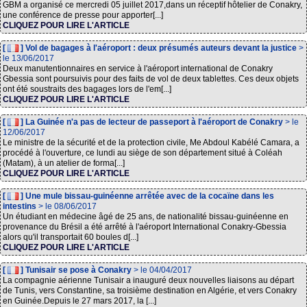
GBM a organisé ce mercredi 05 juillet 2017,dans un réceptif hôtelier de Conakry,
une conférence de presse pour apporter[...]
CLIQUEZ POUR LIRE L'ARTICLE
[
] Vol de bagages à l'aéroport : deux présumés auteurs devant la justice
>
le 13/06/2017
Deux manutentionnaires en service à l'aéroport international de Conakry
Gbessia sont poursuivis pour des faits de vol de deux tablettes. Ces deux objets
ont été soustraits des bagages lors de l'em[...]
CLIQUEZ POUR LIRE L'ARTICLE
[
] La Guinée n'a pas de lecteur de passeport à l'aéroport de Conakry
> le
12/06/2017
Le ministre de la sécurité et de la protection civile, Me Abdoul Kabélé Camara, a
procédé à l'ouverture, ce lundi au siège de son département situé à Coléah
(Matam), à un atelier de forma[...]
CLIQUEZ POUR LIRE L'ARTICLE
[
] Une mule bissau-guinéenne arrêtée avec de la cocaïne dans les
intestins
> le 08/06/2017
Un étudiant en médecine âgé de 25 ans, de nationalité bissau-guinéenne en
provenance du Brésil a été arrêté à l'aéroport International Conakry-Gbessia
alors qu'il transportait 60 boules d[...]
CLIQUEZ POUR LIRE L'ARTICLE
[
] Tunisair se pose à Conakry
> le 04/04/2017
La compagnie aérienne Tunisair a inauguré deux nouvelles liaisons au départ
de Tunis, vers Constantine, sa troisième destination en Algérie, et vers Conakry
en Guinée.Depuis le 27 mars 2017, la [...]