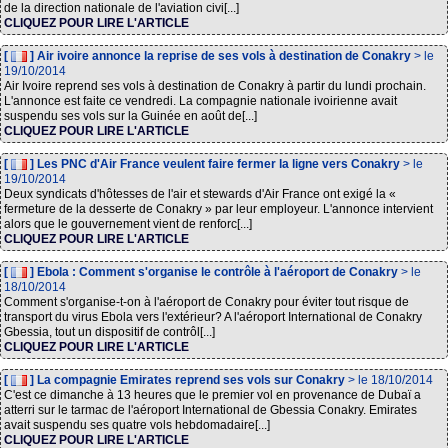
de la direction nationale de l'aviation civi[...]
CLIQUEZ POUR LIRE L'ARTICLE
[
] Air ivoire annonce la reprise de ses vols à destination de Conakry
> le
19/10/2014
Air Ivoire reprend ses vols à destination de Conakry à partir du lundi prochain.
L'annonce est faite ce vendredi. La compagnie nationale ivoirienne avait
suspendu ses vols sur la Guinée en août de[...]
CLIQUEZ POUR LIRE L'ARTICLE
[
] Les PNC d'Air France veulent faire fermer la ligne vers Conakry
> le
19/10/2014
Deux syndicats d'hôtesses de l'air et stewards d'Air France ont exigé la «
fermeture de la desserte de Conakry » par leur employeur. L'annonce intervient
alors que le gouvernement vient de renforc[...]
CLIQUEZ POUR LIRE L'ARTICLE
[
] Ebola : Comment s'organise le contrôle à l'aéroport de Conakry
> le
18/10/2014
Comment s'organise-t-on à l'aéroport de Conakry pour éviter tout risque de
transport du virus Ebola vers l'extérieur? A l'aéroport International de Conakry
Gbessia, tout un dispositif de contrôl[...]
CLIQUEZ POUR LIRE L'ARTICLE
[
] La compagnie Emirates reprend ses vols sur Conakry
> le 18/10/2014
C'est ce dimanche à 13 heures que le premier vol en provenance de Dubaï a
atterri sur le tarmac de l'aéroport International de Gbessia Conakry. Emirates
avait suspendu ses quatre vols hebdomadaire[...]
CLIQUEZ POUR LIRE L'ARTICLE