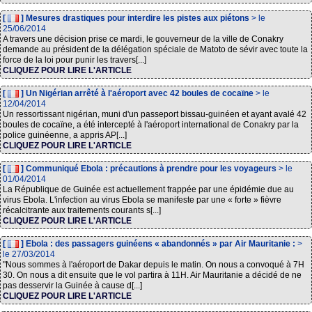
[
] Mesures drastiques pour interdire les pistes aux piétons
> le
25/06/2014
A travers une décision prise ce mardi, le gouverneur de la ville de Conakry
demande au président de la délégation spéciale de Matoto de sévir avec toute la
force de la loi pour punir les travers[...]
CLIQUEZ POUR LIRE L'ARTICLE
[
] Un Nigérian arrêté à l'aéroport avec 42 boules de cocaïne
> le
12/04/2014
Un ressortissant nigérian, muni d'un passeport bissau-guinéen et ayant avalé 42
boules de cocaïne, a été intercepté à l'aéroport international de Conakry par la
police guinéenne, a appris AP[...]
CLIQUEZ POUR LIRE L'ARTICLE
[
] Communiqué Ebola : précautions à prendre pour les voyageurs
> le
01/04/2014
La République de Guinée est actuellement frappée par une épidémie due au
virus Ebola. L'infection au virus Ebola se manifeste par une « forte » fièvre
récalcitrante aux traitements courants s[...]
CLIQUEZ POUR LIRE L'ARTICLE
[
] Ebola : des passagers guinéens « abandonnés » par Air Mauritanie :
>
le 27/03/2014
"Nous sommes à l'aéroport de Dakar depuis le matin. On nous a convoqué à 7H
30. On nous a dit ensuite que le vol partira à 11H. Air Mauritanie a décidé de ne
pas desservir la Guinée à cause d[...]
CLIQUEZ POUR LIRE L'ARTICLE