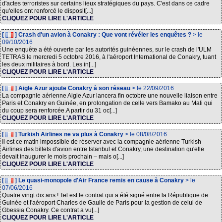
d'actes terroristes sur certains lieux stratégiques du pays. C'est dans ce cadre
qu'elles ont renforcé le disposit[...]
CLIQUEZ POUR LIRE L'ARTICLE
[
] Crash d'un avion à Conakry : Que vont révéler les enquêtes ?
> le
09/10/2016
Une enquête a été ouverte par les autorités guinéennes, sur le crash de l'ULM
TETRAS le mercredi 5 octobre 2016, à l'aéroport International de Conakry, tuant
les deux militaires à bord. Les in[...]
CLIQUEZ POUR LIRE L'ARTICLE
[
] Aigle Azur ajoute Conakry à son réseau
> le 22/09/2016
La compagnie aérienne Aigle Azur lancera fin octobre une nouvelle liaison entre
Paris et Conakry en Guinée, en prolongation de celle vers Bamako au Mali qui
du coup sera renforcée.A partir du 31 oc[...]
CLIQUEZ POUR LIRE L'ARTICLE
[
] Turkish Airlines ne va plus à Conakry
> le 08/08/2016
Il est ce matin impossible de réserver avec la compagnie aérienne Turkish
Airlines des billets d'avion entre Istanbul et Conakry, une destination qu'elle
devait inaugurer le mois prochain – mais o[...]
CLIQUEZ POUR LIRE L'ARTICLE
[
] Le quasi-monopole d'Air France remis en cause à Conakry
> le
07/06/2016
Quatre vingt dix ans ! Tel est le contrat qui a été signé entre la République de
Guinée et l'aéroport Charles de Gaulle de Paris pour la gestion de celui de
Gbessia Conakry. Ce contrat a vu[...]
CLIQUEZ POUR LIRE L'ARTICLE