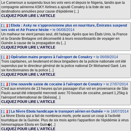
Le Cameroun a suspendu tous les vols vers et depuis le Nigeria, tandis que la
compagnie aérienne ASKY Airlines a ajouté Conakry à la liste de ses
destinations annulées pour cause d'épidémie [...]
CLIQUEZ POUR LIRE L'ARTICLE
[
] Ebola : Asky ne s'approvisionne plus en nourriture, Émirates suspend
ses vols et Air France hésite
> le 06/08/2014
Un malheur ne vient jamais seul, dit l'adage. Après que les États Unis, la France
et la Grande Bretagne ont déconseillé à leurs ressortissants de voyager en
Guinée à cause de la propagation du [...]
CLIQUEZ POUR LIRE L'ARTICLE
[
] Opération mains propres à l'aéroport de Conakry
> le 06/08/2014
Trois capitaines, un lieutenant et deux brigadiers de la policie nationale ont été
supendus par le directeur général de la police national Dr Mohamed Garé. Les
six fonctionnaires de la police [...]
CLIQUEZ POUR LIRE L'ARTICLE
[
] Une nouvelle saisie de cocaïne à l'aéroport de Conakry
> le 27/07/2014
C'est aux environs de 13 heures qu'un passager d'un vol en provenance de Sâo
Paulo aurait été interpellé mercredi avec 70 boules de cocaïne, pesant 1,25kg à
l'aéroport international de Gbéssia[...]
CLIQUEZ POUR LIRE L'ARTICLE
[
] La fièvre Ebola handicape le transport aérien en Guinée
> le 18/07/2014
La fièvre Ebola qui a fait de nombreux morts, porte aussi un coup à l'activité
touristique de la Guinée. Plus de six mois après l'apparition de l'épidémie à virus
hémorragique Ebola en Guin�[...]
CLIQUEZ POUR LIRE L'ARTICLE