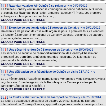
[
] Rwandair va aider Air Guinée à se relancer
> le 04/04/2016
La Guinée-Conakry veut relancer sa compagnie aérienne nationale, Air Guinée,
et compte sur Rwandair pour l'aider, annonce l'agence KT Press. Les premiers
échanges sur le sujet ont eu lieu lors de [...]
CLIQUEZ POUR LIRE L'ARTICLE
[
] Exercice de gestion de crise à l'aéroport de Conakry
> le 29/01/2016
Un exercice de gestion de crise a été organisé pour la première fois, ce vendredi
28 janvier, à l'aéroport international de Conakry-Gbessia. Les unités de sapeurs-
pompiers, de la protection civ[...]
CLIQUEZ POUR LIRE L'ARTICLE
[
] Une sécurité renforcée à l'aéroport de Conakry
> le 25/06/2015
Les services de sécurité de l'aéroport international de Conakry-Gbessia ont
enregistré ces dernières années de grandes mutations. De la formation du
personnel à l'installation d'équipements de[...]
CLIQUEZ POUR LIRE L'ARTICLE
[
] Une délégation de la République de Guinée en visite à l'AIAC
> le
11/02/2015
Le 11 Février 2015, l'Académie Internationale Mohammed VI de l'aviation Civile a
reçu la visite d'une délégation de la République de Guinée présidée par le
Directeur Général de la Société[...]
CLIQUEZ POUR LIRE L'ARTICLE
[
] La foudre s'abat sur la piste de l'aéroport de Conakry
> le 25/10/2014
La foudre s'est abattue ce samedi 25 octobre 2014 sur la piste de l'aéroport
international de Conakry-Gbessia, appris Africaguinee.com de sources proches