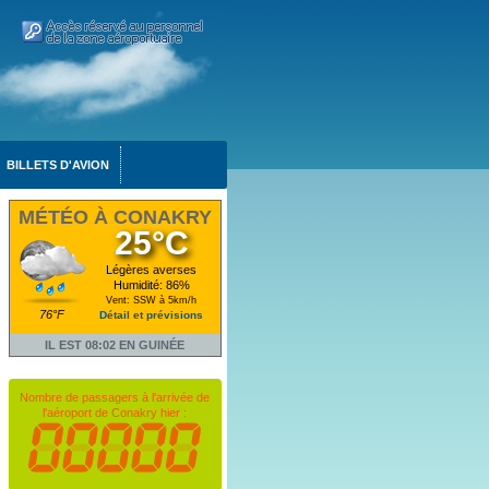
BILLETS D'AVION
MÉTÉO À CONAKRY
25°C
Légères averses
Humidité: 86%
Vent: SSW à 5km/h
76°F
Détail et prévisions
IL EST 08:02 EN GUINÉE
Nombre de passagers à l'arrivée de
l'aéroport de Conakry hier :