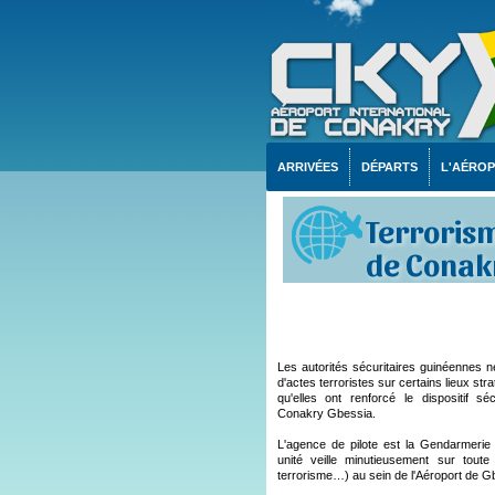
ARRIVÉES
DÉPARTS
L'AÉRO
Terrorism
de Conak
Les autorités sécuritaires guinéennes n
d'actes terroristes sur certains lieux st
qu'elles ont renforcé le dispositif séc
Conakry Gbessia.
L'agence de pilote est la Gendarmerie
unité veille minutieusement sur toute a
terrorisme…) au sein de l'Aéroport de G