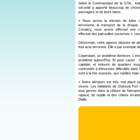
Selon le Commandant de la GTA, Kalil
sécurité a apporté beaucoup de chose
passagers et de leurs biens.
« Nous avons la mission de lutter con
terrorisme, le transport de la drogue
Conakry, nous avons effectué une ce
effectue des patrouilles nocturnes », re
Désormais, cette agence dispose de plus
tout acte terroriste. Elle a par exemple 
Cependant, un problème demeure. L'emp
problème aujourd'hui. Et pour cause : i
capitale, et entouré de quartiers in
confrontés à d'énormes difficultés dans l
sont à la fois exposés, aux reptiles mais a
« Notre aéroport est très mal placé p
vivons. Les habitants de Gbessia Port
tous genres dans la clôture de l'aéropor
rapace, de reptile et des chiens erran
Diallo.