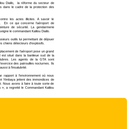
ou Diallo, la réforme du secteur de
s dans le cadre de la protection des
tre les actes illicites. A savoir le
... En ce qui concerne l'aéroport de
inture de sécurité. La gendarmerie
nseigne le commandant Kalilou Diallo.
ieurs outils lui permettant de déjouer
des chiens détecteurs d'explosifs.
lacement de l'aéroport pose un grand
l est situé dans la banlieue sud de la
salubres. Les agents de la GTA sont
'exercice des patrouilles nocturnes. Ils
ussi à l'insalubrité.
ar rapport à l'environnement où nous
 et Yimbaya jettent des immondices de
t. Nous avons à faire à toute sorte de
ts », a regretté le Commandant Kalilou