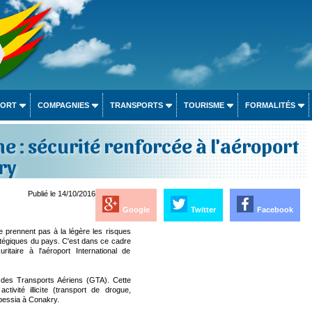
PORT
COMPAGNIES
TRANSPORTS
TOURISME
FORMALITÉS
e : sécurité renforcée à l'aéroport
ry
Publié le 14/10/2016
Google
Twitter
Facebook
e prennent pas à la légère les risques
ratégiques du pays. C'est dans ce cadre
uritaire à l'aéroport International de
 des Transports Aériens (GTA). Cette
ctivité illicite (transport de drogue,
bessia à Conakry.