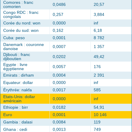
Comores : franc
0,0486
20,57
comorien
Congo RDC : franc
0,257
3,884
congolais
Corée du nord: won
0,0000
inf
Corée du sud: won
0,162
6,18
Cuba: peso
0,0001
8 782
Danemark : couronne
0,0007
1 357
danoise
Djibouti : franc
0,0202
49,42
djiboutien
Egypte : livre
0,0057
176
égyptienne
Emirats : dirham
0,0004
2 391
Equateur: dollar
0,0000
inf
Érythrée: nakfa
0,0017
585
Etats-Unis: dollar
0,0000
inf
américain
Ethiopie : birr
0,0182
54,91
Euro
0,0001
10 146
Gambia : dalasi
0,0084
119
Ghana : cedi
0,0013
749