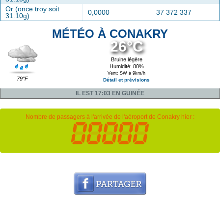
Or (once troy soit
0,0000
37 372 337
31.10g)
MÉTÉO À CONAKRY
26°C
Bruine légère
Humidité: 80%
Vent: SW à 9km/h
79°F
Détail et prévisions
IL EST 17:03 EN GUINÉE
Nombre de passagers à l'arrivée de l'aéroport de Conakry hier :