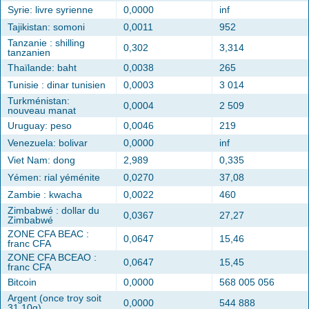
Syrie: livre syrienne
0,0000
inf
Tajikistan: somoni
0,0011
952
Tanzanie : shilling
0,302
3,314
tanzanien
Thaïlande: baht
0,0038
265
Tunisie : dinar tunisien
0,0003
3 014
Turkménistan:
0,0004
2 509
nouveau manat
Uruguay: peso
0,0046
219
Venezuela: bolivar
0,0000
inf
Viet Nam: dong
2,989
0,335
Yémen: rial yéménite
0,0270
37,08
Zambie : kwacha
0,0022
460
Zimbabwé : dollar du
0,0367
27,27
Zimbabwé
ZONE CFA BEAC :
0,0647
15,46
franc CFA
ZONE CFA BCEAO :
0,0647
15,45
franc CFA
Bitcoin
0,0000
568 005 056
Argent (once troy soit
0,0000
544 888
31.10g)