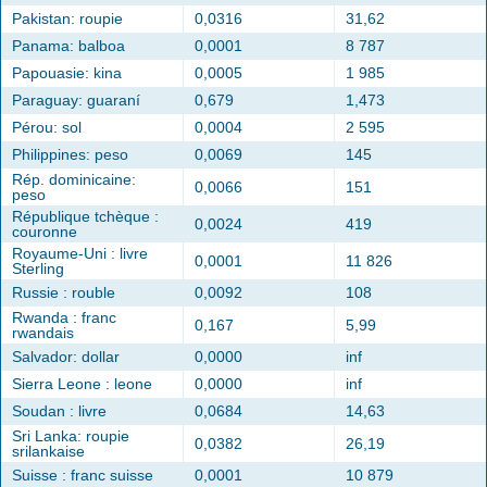
Pakistan: roupie
0,0316
31,62
Panama: balboa
0,0001
8 787
Papouasie: kina
0,0005
1 985
Paraguay: guaraní
0,679
1,473
Pérou: sol
0,0004
2 595
Philippines: peso
0,0069
145
Rép. dominicaine:
0,0066
151
peso
République tchèque :
0,0024
419
couronne
Royaume-Uni : livre
0,0001
11 826
Sterling
Russie : rouble
0,0092
108
Rwanda : franc
0,167
5,99
rwandais
Salvador: dollar
0,0000
inf
Sierra Leone : leone
0,0000
inf
Soudan : livre
0,0684
14,63
Sri Lanka: roupie
0,0382
26,19
srilankaise
Suisse : franc suisse
0,0001
10 879