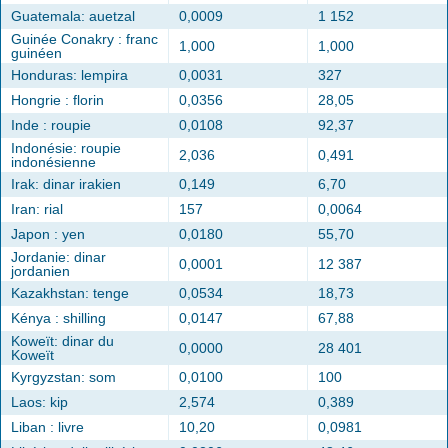
Guatemala: auetzal
0,0009
1 152
Guinée Conakry : franc
1,000
1,000
guinéen
Honduras: lempira
0,0031
327
Hongrie : florin
0,0356
28,05
Inde : roupie
0,0108
92,37
Indonésie: roupie
2,036
0,491
indonésienne
Irak: dinar irakien
0,149
6,70
Iran: rial
157
0,0064
Japon : yen
0,0180
55,70
Jordanie: dinar
0,0001
12 387
jordanien
Kazakhstan: tenge
0,0534
18,73
Kénya : shilling
0,0147
67,88
Koweït: dinar du
0,0000
28 401
Koweït
Kyrgyzstan: som
0,0100
100
Laos: kip
2,574
0,389
Liban : livre
10,20
0,0981