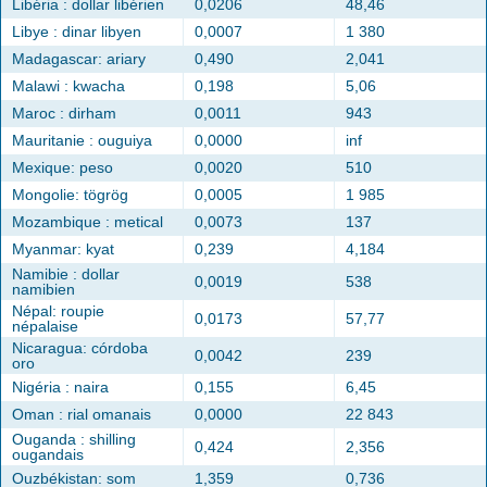
Libéria : dollar libérien
0,0206
48,46
Libye : dinar libyen
0,0007
1 380
Madagascar: ariary
0,490
2,041
Malawi : kwacha
0,198
5,06
Maroc : dirham
0,0011
943
Mauritanie : ouguiya
0,0000
inf
Mexique: peso
0,0020
510
Mongolie: tögrög
0,0005
1 985
Mozambique : metical
0,0073
137
Myanmar: kyat
0,239
4,184
Namibie : dollar
0,0019
538
namibien
Népal: roupie
0,0173
57,77
népalaise
Nicaragua: córdoba
0,0042
239
oro
Nigéria : naira
0,155
6,45
Oman : rial omanais
0,0000
22 843
Ouganda : shilling
0,424
2,356
ougandais
Ouzbékistan: som
1,359
0,736