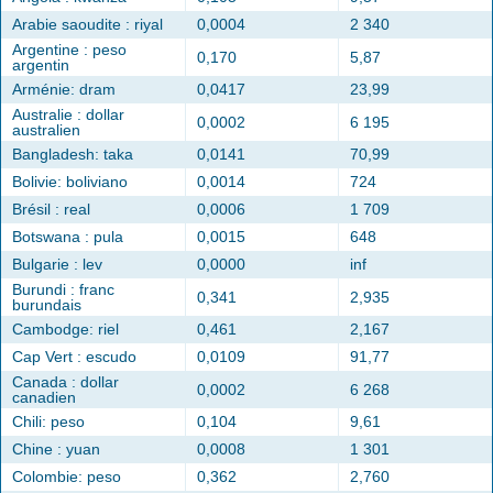
Arabie saoudite : riyal
0,0004
2 340
Argentine : peso
0,170
5,87
argentin
Arménie: dram
0,0417
23,99
Australie : dollar
0,0002
6 195
australien
Bangladesh: taka
0,0141
70,99
Bolivie: boliviano
0,0014
724
Brésil : real
0,0006
1 709
Botswana : pula
0,0015
648
Bulgarie : lev
0,0000
inf
Burundi : franc
0,341
2,935
burundais
Cambodge: riel
0,461
2,167
Cap Vert : escudo
0,0109
91,77
Canada : dollar
0,0002
6 268
canadien
Chili: peso
0,104
9,61
Chine : yuan
0,0008
1 301
Colombie: peso
0,362
2,760