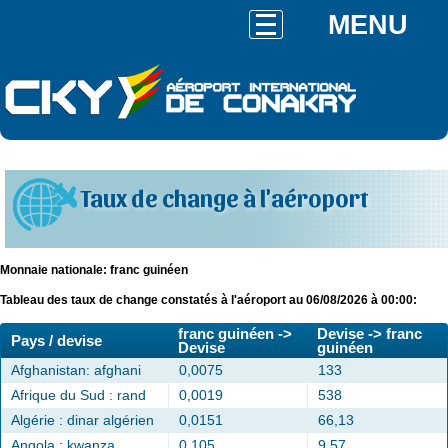
MENU
Taux de change à l'aéroport
Monnaie nationale: franc guinéen
Tableau des taux de change constatés à l'aéroport au 06/08/2026 à 00:00:
franc guinéen ->
Devise -> franc
Pays / devise
Devise
guinéen
Afghanistan: afghani
0,0075
133
Afrique du Sud : rand
0,0019
538
Algérie : dinar algérien
0,0151
66,13
Angola : kwanza
0,105
9,57