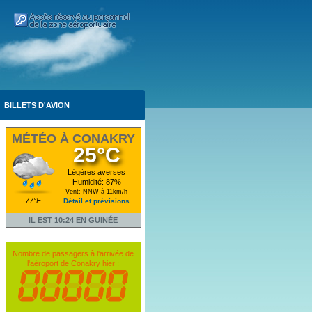
BILLETS D'AVION
MÉTÉO À CONAKRY
25°C
Légères averses
Humidité: 87%
Vent: NNW à 11km/h
77°F
Détail et prévisions
IL EST 10:24 EN GUINÉE
Nombre de passagers à l'arrivée de
l'aéroport de Conakry hier :