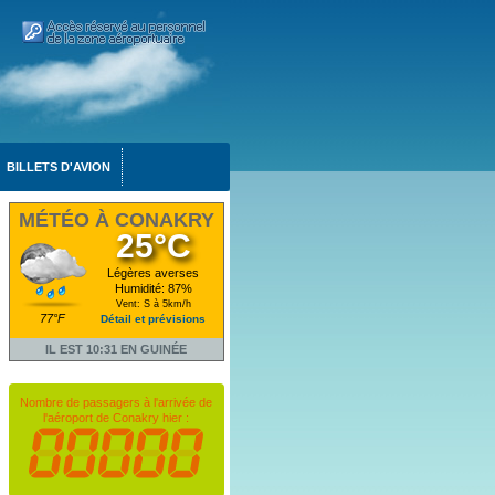
BILLETS D'AVION
MÉTÉO À CONAKRY
25°C
Légères averses
Humidité: 87%
Vent: S à 5km/h
77°F
Détail et prévisions
IL EST 10:31 EN GUINÉE
Nombre de passagers à l'arrivée de
l'aéroport de Conakry hier :