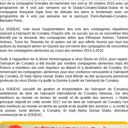
tour de la compagnie Emirates de reprendre ses vols le 30 octobre 2016 avec un
programme de 4 vols par semaine sur le Dubai-Conakry-Dakar-Dubai et la
compagnie française Aigle Azur de débuter les siens le lendemain avec un
programme de 4 vols par semaine sur le parcours Paris-Bamako-Conakry-
Bamako-Paris.
La SOGEAC note aussi l'augmentation des vols des compagnies régulières
opérant à l'aéroport de Conakry. D'après elle, ce succès qui va se concrétiser très
bientôt par la desserte des compagnies telles que Ethiopian Airlines, Turkish
Airlines, Tunis Air, Rwanda Air et autres est dû aux efforts fournis par tous les
acteurs du transport aérien en Guinée qui ont mené des campagnes de rencontres
avec les compagnies aériennes au cours des années 2014 à 2016.
Suite à l'apparition de la fièvre hémorragique à virus Ebola en 2014, pour rappel,
l'aéroport de Conakry a été boudé par nombre compagnies aériennes mais Air
France a maintenu ses vols réguliers au départ et à destination de Conakry. En
remerciant les compagnies aériennes pour leur confiance renouvelée à l'aéroport
de Conakry, El hadj Alpha Oumar Diallo s'est félicité du fait qu'aucune personne
porteuse du virus Ebola n'a quitté la Guinée à partir de l'aéroport de Conakry.
La SOGEAC (société de gestion et d'exploitation de l'aéroport de Conakry)
ambitionne de faire de l'aéroport international de Conakry Gbessia, l'un des
meilleurs au monde en termes de sureté et de qualité des services. « Notre
principal objectif en cette année 2017 est de faire de l'aéroport de Conakry l'un
des meilleurs au monde en terme de sureté et de qualité des services », a confié à
la presse, lundi dernier, à Conakry, El hadj Alpha Oumar Diallo, directeur
commercial de la SOGEAC.