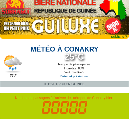
publicité ?
MÉTÉO À CONAKRY
25°C
Risque de pluie éparse
Humidité: 83%
Vent: S à 6km/h
78°F
Détail et prévisions
IL EST 18:30 EN GUINÉE
Nombre de passagers à l'arrivée de l'aéroport de Conakry hier :