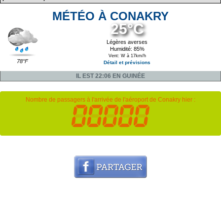
MÉTÉO À CONAKRY
25°C
Légères averses
Humidité: 85%
Vent: W à 17km/h
78°F
Détail et prévisions
IL EST 22:06 EN GUINÉE
Nombre de passagers à l'arrivée de l'aéroport de Conakry hier :