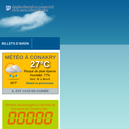
BILLETS D'AVION
MÉTÉO À CONAKRY
27°C
Risque de pluie éparse
Humidité: 77%
Vent: W à 9km/h
80°F
Détail et prévisions
IL EST 14:03 EN GUINÉE
Nombre de passagers à l'arrivée de
l'aéroport de Conakry hier :