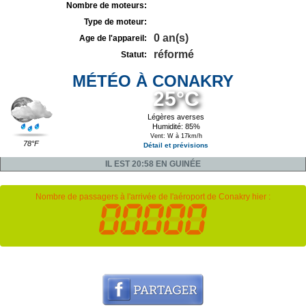
Nombre de moteurs:
Type de moteur:
0 an(s)
Age de l'appareil:
réformé
Statut:
MÉTÉO À CONAKRY
25°C
Légères averses
Humidité: 85%
Vent: W à 17km/h
78°F
Détail et prévisions
IL EST 20:58 EN GUINÉE
Nombre de passagers à l'arrivée de l'aéroport de Conakry hier :