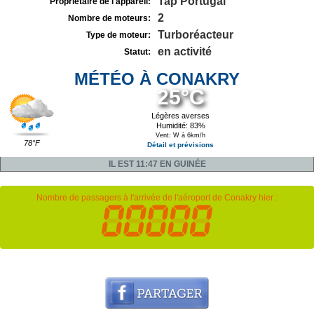
Tap Portugal
Propriétaire de l'appareil:
2
Nombre de moteurs:
Turboréacteur
Type de moteur:
en activité
Statut:
MÉTÉO À CONAKRY
25°C
Légères averses
Humidité: 83%
Vent: W à 6km/h
78°F
Détail et prévisions
IL EST 11:47 EN GUINÉE
Nombre de passagers à l'arrivée de l'aéroport de Conakry hier :