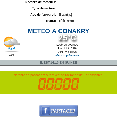
Nombre de moteurs:
Type de moteur:
0 an(s)
Age de l'appareil:
réformé
Statut:
MÉTÉO À CONAKRY
25°C
Légères averses
Humidité: 83%
Vent: W à 6km/h
78°F
Détail et prévisions
IL EST 14:10 EN GUINÉE
Nombre de passagers à l'arrivée de l'aéroport de Conakry hier :