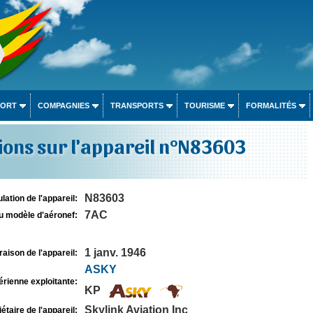
PORT
COMPAGNIES
TRANSPORTS
TOURISME
FORMALITÉS
ons sur l'appareil n°N83603
N83603
lation de l'appareil:
7AC
u modèle d'aéronef:
1 janv. 1946
raison de l'appareil:
ASKY
rienne exploitante:
KP
Skylink Aviation Inc
étaire de l'appareil: