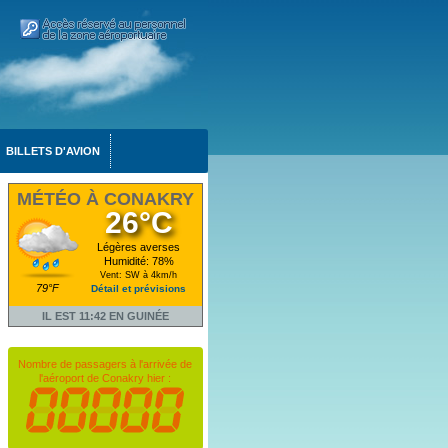
BILLETS D'AVION
MÉTÉO À CONAKRY
26°C
Légères averses
Humidité: 78%
Vent: SW à 4km/h
79°F
Détail et prévisions
IL EST 11:42 EN GUINÉE
Nombre de passagers à l'arrivée de
l'aéroport de Conakry hier :