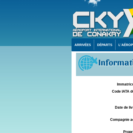
ARRIVÉES
DÉPARTS
L'AÉRO
Informati
Immatricu
Code IATA d
Date de liv
Compagnie aé
Propri