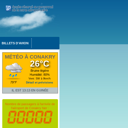
BILLETS D'AVION
MÉTÉO À CONAKRY
26°C
Bruine légère
Humidité: 80%
Vent: SW à 9km/h
79°F
Détail et prévisions
IL EST 13:13 EN GUINÉE
Nombre de passagers à l'arrivée de
l'aéroport de Conakry hier :