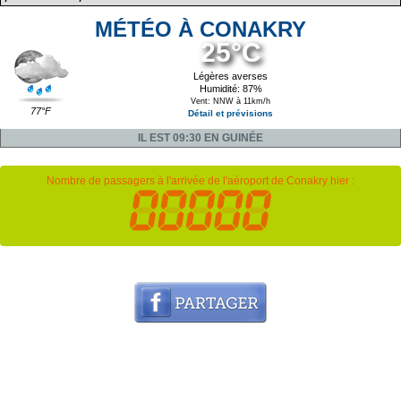
MÉTÉO À CONAKRY
25°C
Légères averses
Humidité: 87%
Vent: NNW à 11km/h
77°F
Détail et prévisions
IL EST 09:30 EN GUINÉE
Nombre de passagers à l'arrivée de l'aéroport de Conakry hier :