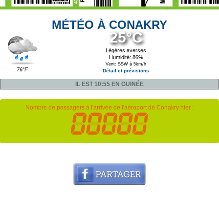
MÉTÉO À CONAKRY
25°C
Légères averses
Humidité: 86%
Vent: SSW à 5km/h
76°F
Détail et prévisions
IL EST 10:55 EN GUINÉE
Nombre de passagers à l'arrivée de l'aéroport de Conakry hier :