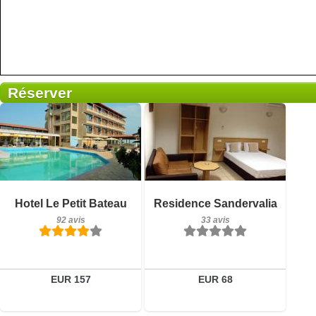
Réserver
Petit-déjeuner inclus
Petit-déjeuner inclus
Hotel Le Petit Bateau
Residence Sandervalia
92 avis
33 avis
92 avis
33 avis
Détails
Détails
Réserver
Réserver
EUR 157
EUR 68