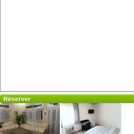
Réserver
2 avis
Petit-déjeuner inclus
Détails
1 avis