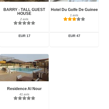
Réserver
Détails
BARRY - TALL GUEST
Hotel Du Golfe De Guinee
HOUSE
Réserver
1 avis
2 avis
EUR 17
EUR 47
41 avis
Détails
Residence Al Nour
41 avis
Réserver