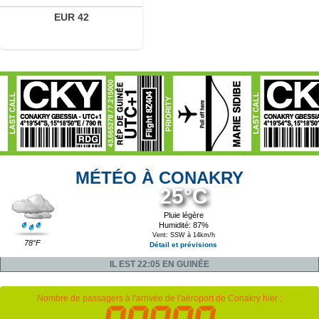
EUR 42
MÉTÉO À CONAKRY
25°C
Pluie légère
Humidité: 87%
Vent: SSW à 14km/h
78°F
Détail et prévisions
IL EST 22:05 EN GUINÉE
Nombre de passagers à l'arrivée de l'aéroport de Conakry hier :