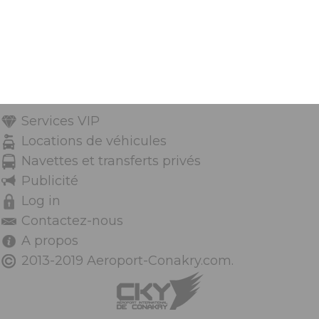
Services VIP
Locations de véhicules
Navettes et transferts privés
Publicité
Log in
Contactez-nous
A propos
2013-2019 Aeroport-Conakry.com.