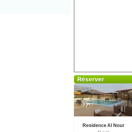
Réserver
41 avis
Détails
Residence Al Nour