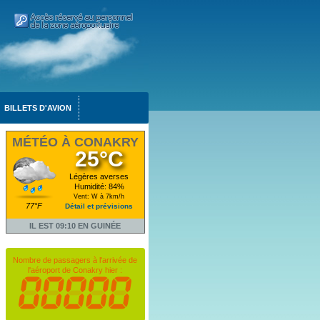
BILLETS D'AVION
MÉTÉO À CONAKRY
25°C
Légères averses
Humidité: 84%
Vent: W à 7km/h
77°F
Détail et prévisions
IL EST 09:10 EN GUINÉE
Nombre de passagers à l'arrivée de
l'aéroport de Conakry hier :