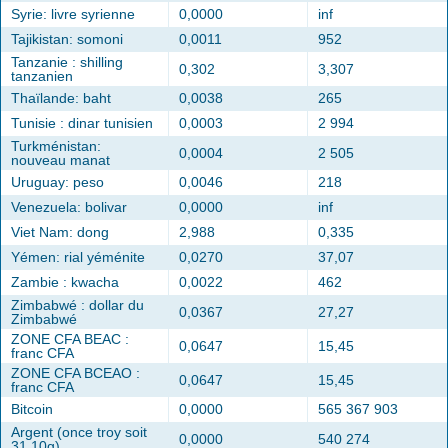
Syrie: livre syrienne
0,0000
inf
Tajikistan: somoni
0,0011
952
Tanzanie : shilling
0,302
3,307
tanzanien
Thaïlande: baht
0,0038
265
Tunisie : dinar tunisien
0,0003
2 994
Turkménistan:
0,0004
2 505
nouveau manat
Uruguay: peso
0,0046
218
Venezuela: bolivar
0,0000
inf
Viet Nam: dong
2,988
0,335
Yémen: rial yéménite
0,0270
37,07
Zambie : kwacha
0,0022
462
Zimbabwé : dollar du
0,0367
27,27
Zimbabwé
ZONE CFA BEAC :
0,0647
15,45
franc CFA
ZONE CFA BCEAO :
0,0647
15,45
franc CFA
Bitcoin
0,0000
565 367 903
Argent (once troy soit
0,0000
540 274
31.10g)