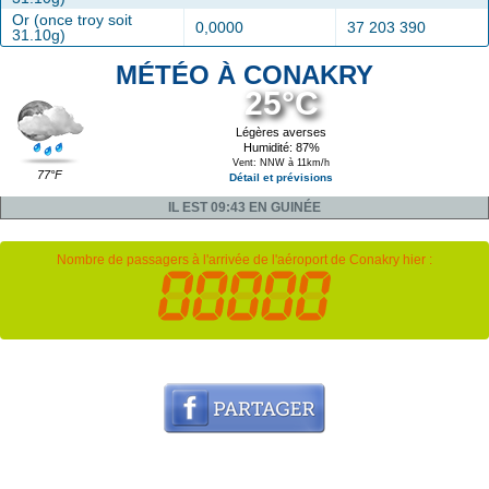
Or (once troy soit
0,0000
37 203 390
31.10g)
MÉTÉO À CONAKRY
25°C
Légères averses
Humidité: 87%
Vent: NNW à 11km/h
77°F
Détail et prévisions
IL EST 09:43 EN GUINÉE
Nombre de passagers à l'arrivée de l'aéroport de Conakry hier :