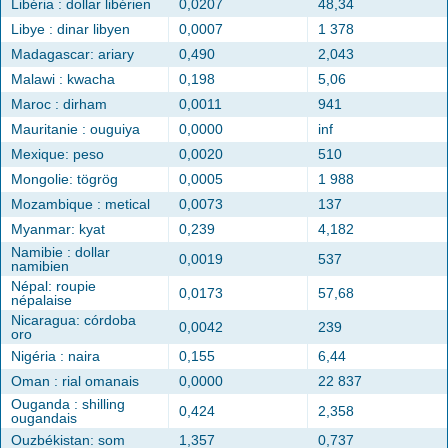
Libéria : dollar libérien
0,0207
48,34
Libye : dinar libyen
0,0007
1 378
Madagascar: ariary
0,490
2,043
Malawi : kwacha
0,198
5,06
Maroc : dirham
0,0011
941
Mauritanie : ouguiya
0,0000
inf
Mexique: peso
0,0020
510
Mongolie: tögrög
0,0005
1 988
Mozambique : metical
0,0073
137
Myanmar: kyat
0,239
4,182
Namibie : dollar
0,0019
537
namibien
Népal: roupie
0,0173
57,68
népalaise
Nicaragua: córdoba
0,0042
239
oro
Nigéria : naira
0,155
6,44
Oman : rial omanais
0,0000
22 837
Ouganda : shilling
0,424
2,358
ougandais
Ouzbékistan: som
1,357
0,737