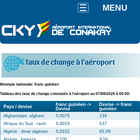
MENU
Taux de change à l'aéroport
Monnaie nationale: franc guinéen
Tableau des taux de change constatés à l'aéroport au 07/08/2026 à 00:00:
franc guinéen ->
Devise -> franc
Pays / devise
Devise
guinéen
Afghanistan: afghani
0,0075
134
Afrique du Sud : rand
0,0019
537
Algérie : dinar algérien
0,0152
65,99
Angola : kwanza
0,105
9,56