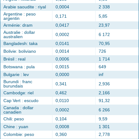
Arabie saoudite : riyal
0,0004
2 338
Argentine : peso
0,171
5,85
argentin
Arménie: dram
0,0417
23,97
Australie : dollar
0,0002
6 172
australien
Bangladesh: taka
0,0141
70,95
Bolivie: boliviano
0,0014
726
Brésil : real
0,0006
1 714
Botswana : pula
0,0015
649
Bulgarie : lev
0,0000
inf
Burundi : franc
0,341
2,936
burundais
Cambodge: riel
0,462
2,166
Cap Vert : escudo
0,0110
91,32
Canada : dollar
0,0002
6 266
canadien
Chili: peso
0,104
9,59
Chine : yuan
0,0008
1 301
Colombie: peso
0,360
2,778