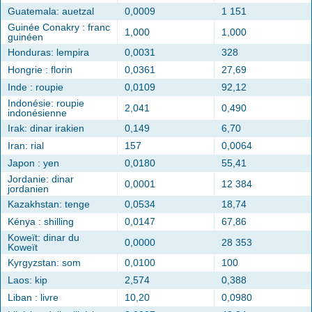
Guatemala: auetzal
0,0009
1 151
Guinée Conakry : franc
1,000
1,000
guinéen
Honduras: lempira
0,0031
328
Hongrie : florin
0,0361
27,69
Inde : roupie
0,0109
92,12
Indonésie: roupie
2,041
0,490
indonésienne
Irak: dinar irakien
0,149
6,70
Iran: rial
157
0,0064
Japon : yen
0,0180
55,41
Jordanie: dinar
0,0001
12 384
jordanien
Kazakhstan: tenge
0,0534
18,74
Kénya : shilling
0,0147
67,86
Koweït: dinar du
0,0000
28 353
Koweït
Kyrgyzstan: som
0,0100
100
Laos: kip
2,574
0,388
Liban : livre
10,20
0,0980