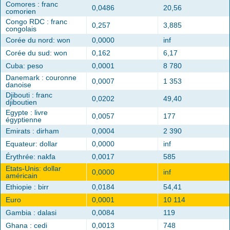
Comores : franc
0,0486
20,56
comorien
Congo RDC : franc
0,257
3,885
congolais
Corée du nord: won
0,0000
inf
Corée du sud: won
0,162
6,17
Cuba: peso
0,0001
8 780
Danemark : couronne
0,0007
1 353
danoise
Djibouti : franc
0,0202
49,40
djiboutien
Egypte : livre
0,0057
177
égyptienne
Emirats : dirham
0,0004
2 390
Equateur: dollar
0,0000
inf
Érythrée: nakfa
0,0017
585
Etats-Unis: dollar
0,0000
inf
américain
Ethiopie : birr
0,0184
54,41
Euro
0,0001
10 114
Gambia : dalasi
0,0084
119
Ghana : cedi
0,0013
748