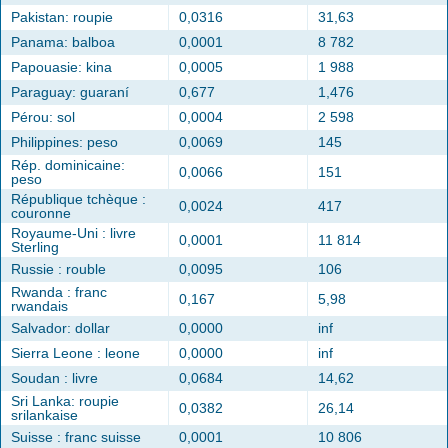
Pakistan: roupie
0,0316
31,63
Panama: balboa
0,0001
8 782
Papouasie: kina
0,0005
1 988
Paraguay: guaraní
0,677
1,476
Pérou: sol
0,0004
2 598
Philippines: peso
0,0069
145
Rép. dominicaine:
0,0066
151
peso
République tchèque :
0,0024
417
couronne
Royaume-Uni : livre
0,0001
11 814
Sterling
Russie : rouble
0,0095
106
Rwanda : franc
0,167
5,98
rwandais
Salvador: dollar
0,0000
inf
Sierra Leone : leone
0,0000
inf
Soudan : livre
0,0684
14,62
Sri Lanka: roupie
0,0382
26,14
srilankaise
Suisse : franc suisse
0,0001
10 806