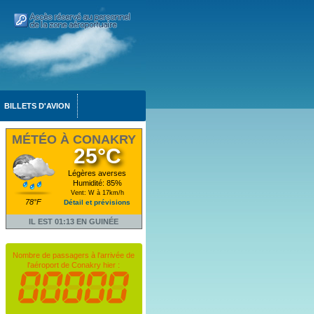
BILLETS D'AVION
MÉTÉO À CONAKRY
25°C
Légères averses
Humidité: 85%
Vent: W à 17km/h
78°F
Détail et prévisions
IL EST 01:13 EN GUINÉE
Nombre de passagers à l'arrivée de
l'aéroport de Conakry hier :