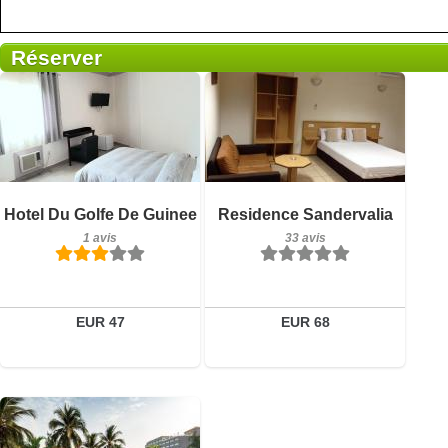
Réserver
Petit-déjeuner inclus
1 avis
Détails
Petit-déjeuner inclus
Hotel Du Golfe De Guinee
Residence Sandervalia
33 avis
Réserver
1 avis
33 avis
Détails
Réserver
EUR 47
EUR 68