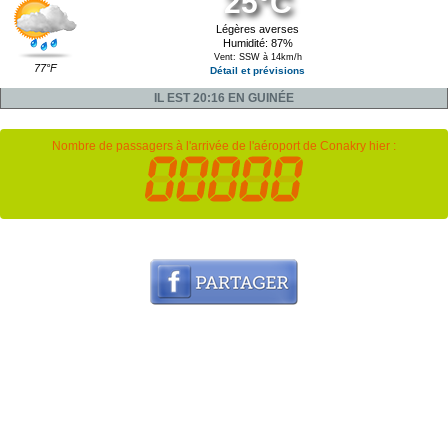
25°C
Légères averses
Humidité: 87%
Vent: SSW à 14km/h
77°F
Détail et prévisions
IL EST 20:16 EN GUINÉE
Nombre de passagers à l'arrivée de l'aéroport de Conakry hier :