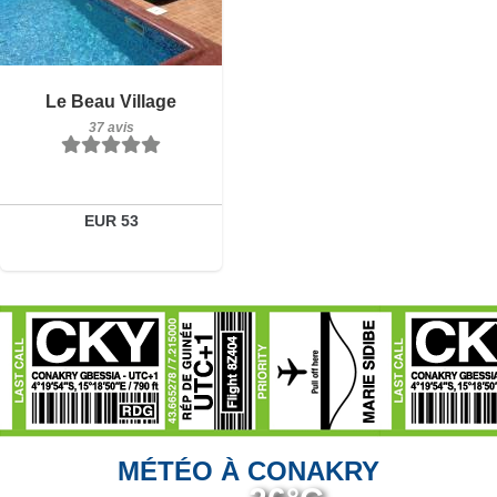
37 avis
Détails
Le Beau Village
37 avis
Réserver
EUR 53
MÉTÉO À CONAKRY