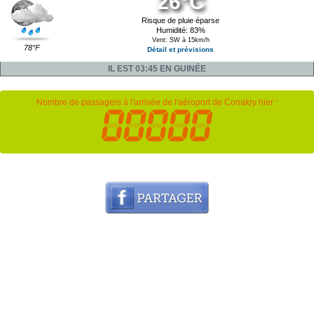
26°C
Risque de pluie éparse
Humidité: 83%
Vent: SW à 15km/h
78°F
Détail et prévisions
IL EST 03:45 EN GUINÉE
Nombre de passagers à l'arrivée de l'aéroport de Conakry hier :